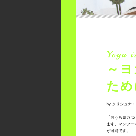
Yoga i
～ヨ
ため
by クリシュナ
「おうちヨガ t
ます。マンツー
が可能です。