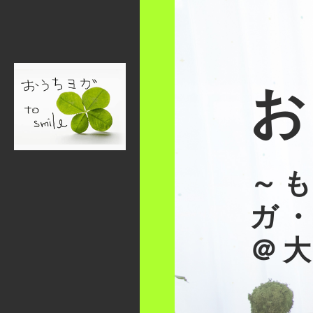
お
～
ガ
＠