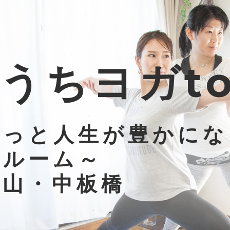
うちヨガto 
もっと人生が豊かにな
・ルーム～
大山・中板橋